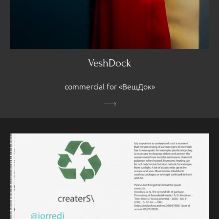
VeshDock
commercial for «ВещДок»